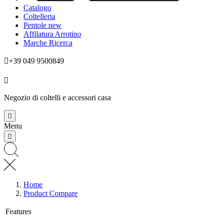
Catalogo
Coltelleria
Pentole
new
Affilatura
Arrotino
Marche
Ricerca

+39 049 9500849

Negozio di coltelli e accessori casa

Menu

Home
Product Compare
Features