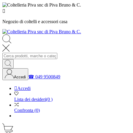

Negozio di coltelli e accessori casa
☎
049 9500849
Accedi

Accedi
Lista dei desideri
(0 )
Confronta
(0)