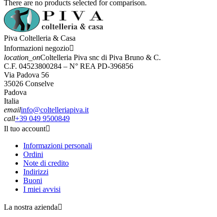
There are no products selected for comparison.
Piva Coltelleria & Casa
Informazioni negozio

location_on
Coltelleria Piva snc di Piva Bruno & C.
C.F. 04523800284 – N° REA PD-396856
Via Padova 56
35026 Conselve
Padova
Italia
email
info@coltelleriapiva.it
call
+39 049 9500849
Il tuo account

Informazioni personali
Ordini
Note di credito
Indirizzi
Buoni
I miei avvisi
La nostra azienda
