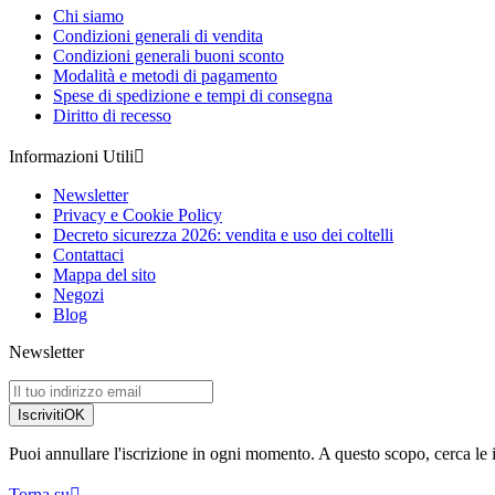
Chi siamo
Condizioni generali di vendita
Condizioni generali buoni sconto
Modalità e metodi di pagamento
Spese di spedizione e tempi di consegna
Diritto di recesso
Informazioni Utili

Newsletter
Privacy e Cookie Policy
Decreto sicurezza 2026: vendita e uso dei coltelli
Contattaci
Mappa del sito
Negozi
Blog
Newsletter
Iscriviti
OK
Puoi annullare l'iscrizione in ogni momento. A questo scopo, cerca le in
Torna su
